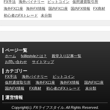
FX手法
海外バイナリー
ビットコイン
仮想通貨取引所
海外FX口座
海外FX情報
国内FX口座
国内FX情報
FX商材
初心者のFXトレード
未分類
ページ一覧
ホーム
fxlifestyleとは？
殿堂入り記事一覧
お問い合わせ
サイトマップ
カテゴリー
FX手法
海外バイナリー
ビットコイン
仮想通貨取引所
海外FX口座
海外FX情報
国内FX口座
国内FX情報
FX商材
初心者のFXトレード
未分類
運営情報
Copyright(c). FXライフスタイル. All Rights Reserved.