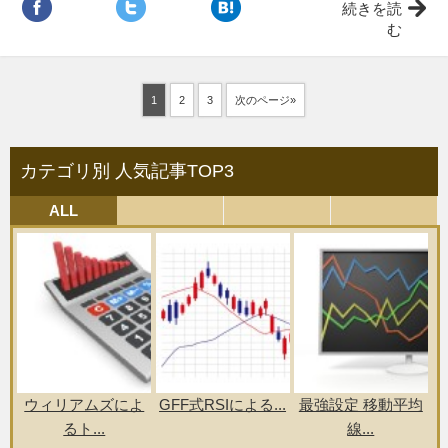
続きを読
む
1
2
3
次のページ»
カテゴリ別 人気記事TOP3
ALL
ウィリアムズによ
GFF式RSIによる...
最強設定 移動平均
るト...
線...