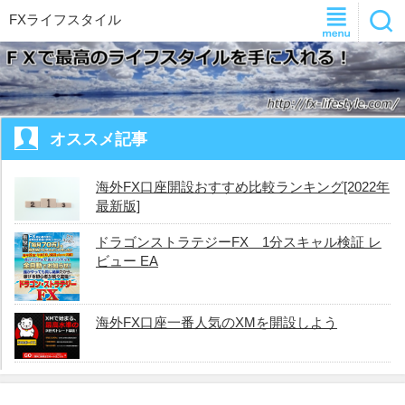
FXライフスタイル
オススメ記事
海外FX口座開設おすすめ比較ランキング[2022年
最新版]
ドラゴンストラテジーFX 1分スキャル検証 レ
ビュー EA
海外FX口座一番人気のXMを開設しよう