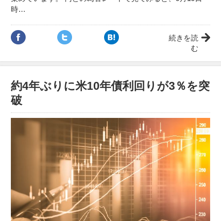
時…
続きを読
む
約4年ぶりに米10年債利回りが3％を突
破