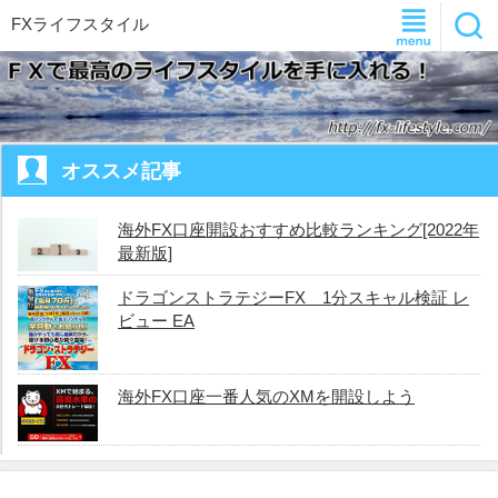
FXライフスタイル
オススメ記事
海外FX口座開設おすすめ比較ランキング[2022年
最新版]
ドラゴンストラテジーFX 1分スキャル検証 レ
ビュー EA
海外FX口座一番人気のXMを開設しよう