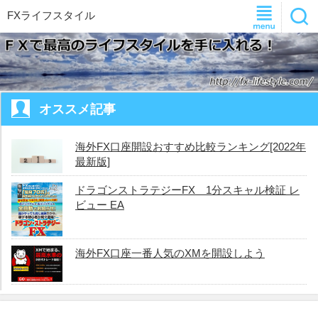
FXライフスタイル
オススメ記事
海外FX口座開設おすすめ比較ランキング[2022年
最新版]
ドラゴンストラテジーFX 1分スキャル検証 レ
ビュー EA
海外FX口座一番人気のXMを開設しよう